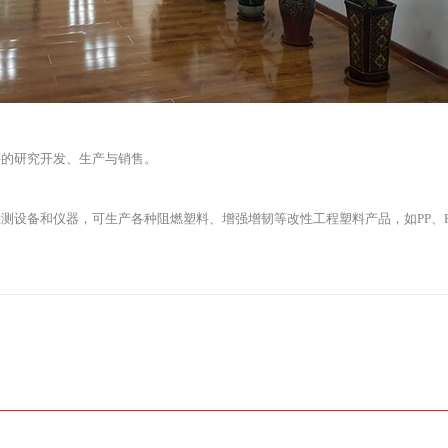
料的研究开发、生产与销售。
设备和仪器，可生产各种阻燃塑料、增强增韧等改性工程塑料产品，如PP、PS、