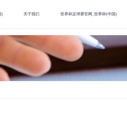
)
关于我们
世界杯足球赛官网_世界杯(中国)