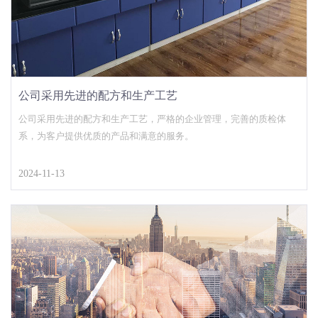
公司采用先进的配方和生产工艺
公司采用先进的配方和生产工艺，严格的企业管理，完善的质检体
系，为客户提供优质的产品和满意的服务。
2024-11-13