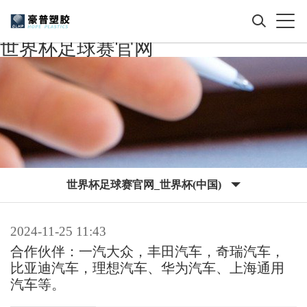
世界杯足球赛官网
世界杯足球赛官网_世界杯(中国)
2024-11-25 11:43
合作伙伴：一汽大众，丰田汽车，奇瑞汽车，
比亚迪汽车，理想汽车、华为汽车、上海通用
汽车等。