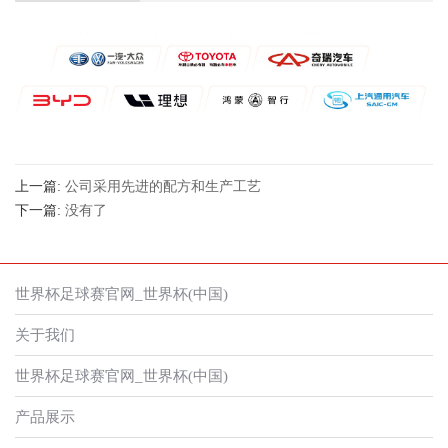
上一篇:
公司采用先进的配方和生产工艺
下一篇:
没有了
世界杯足球赛官网_世界杯(中国)
关于我们
世界杯足球赛官网_世界杯(中国)
产品展示