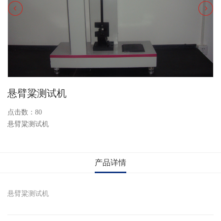
悬臂粱测试机
点击数：
80
悬臂粱测试机
产品详情
悬臂粱测试机