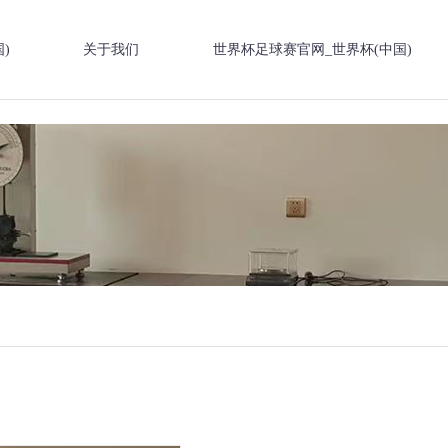
)
关于我们
世界杯足球赛官网_世界杯(中国)