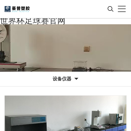
世界杯足球赛官网
设备仪器