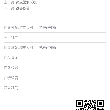
上一篇:
简支粱测试机
下一篇:
设备仪器
世界杯足球赛官网_世界杯(中国)
关于我们
世界杯足球赛官网_世界杯(中国)
产品展示
设备仪器
在线留言
联系我们