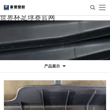
世界杯足球赛官网
产品展示