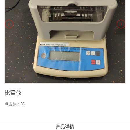
比重仪
点击数：
55
产品详情