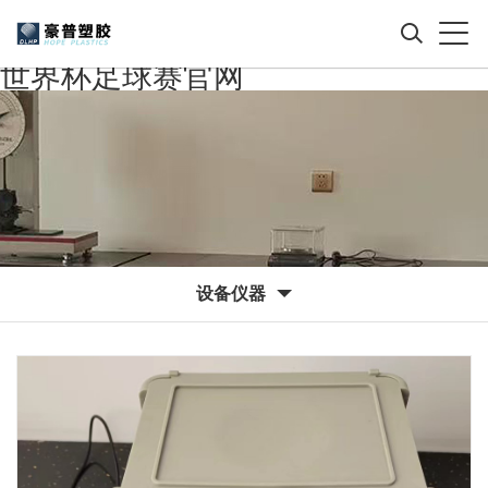
世界杯足球赛官网
设备仪器