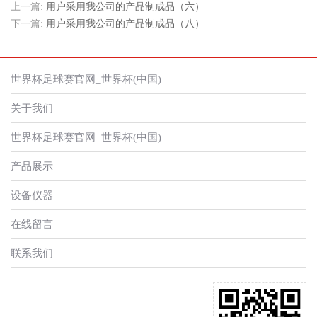
上一篇:
用户采用我公司的产品制成品（六）
下一篇:
用户采用我公司的产品制成品（八）
世界杯足球赛官网_世界杯(中国)
关于我们
世界杯足球赛官网_世界杯(中国)
产品展示
设备仪器
在线留言
联系我们