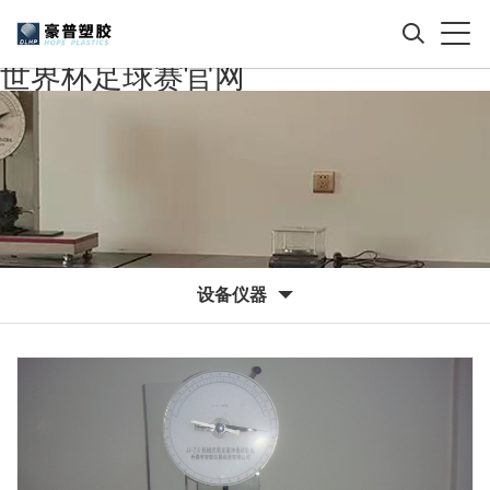
世界杯足球赛官网
设备仪器