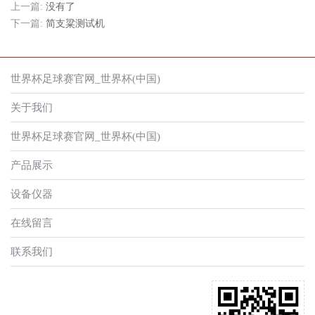
上一篇:
没有了
下一篇:
简支粱测试机
世界杯足球赛官网_世界杯(中国)
关于我们
世界杯足球赛官网_世界杯(中国)
产品展示
设备仪器
在线留言
联系我们