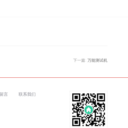
下一篇:
万能测试机
留言
联系我们