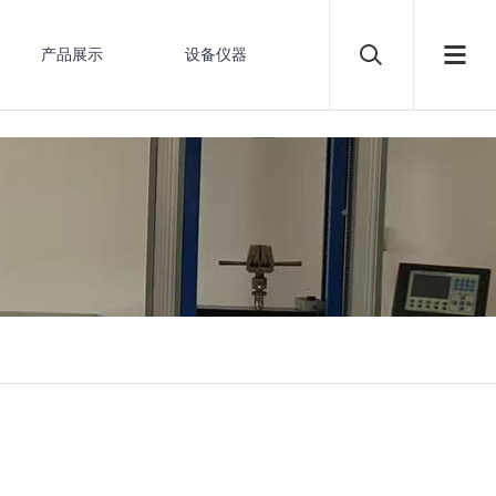
产品展示
设备仪器