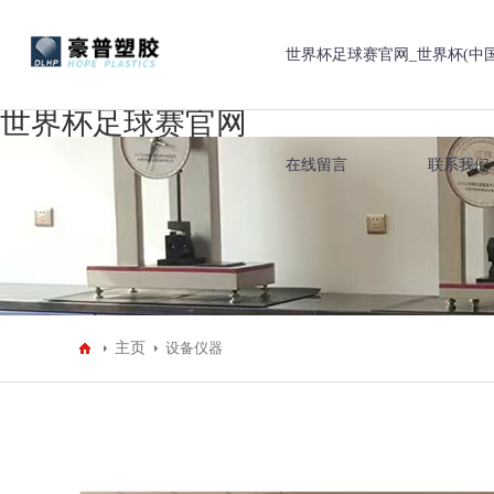
世界杯足球赛官网_世界杯(中国
世界杯足球赛官网
在线留言
联系我们
主页
设备仪器