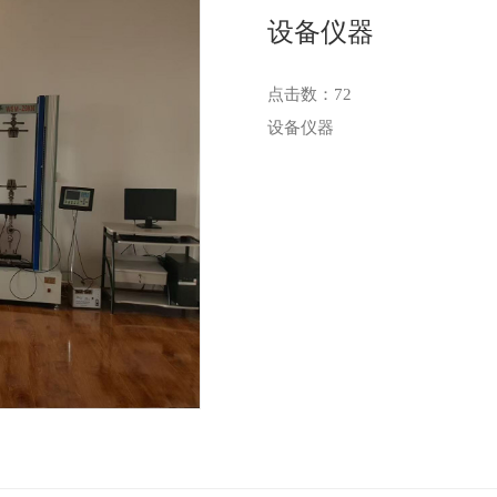
设备仪器
点击数：
72
设备仪器