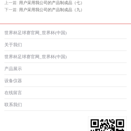
上一篇:
用户采用我公司的产品制成品（七）
下一篇:
用户采用我公司的产品制成品（九）
世界杯足球赛官网_世界杯(中国)
关于我们
世界杯足球赛官网_世界杯(中国)
产品展示
设备仪器
在线留言
联系我们